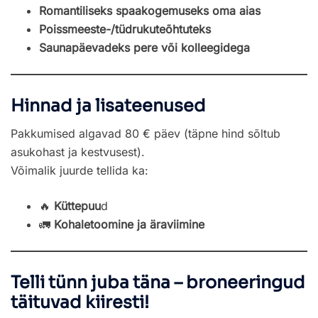
Romantiliseks spaakogemuseks oma aias
Poissmeeste-/tüdrukuteõhtuteks
Saunapäevadeks pere või kolleegidega
Hinnad ja lisateenused
Pakkumised algavad 80 € päev (täpne hind sõltub
asukohast ja kestvusest).
Võimalik juurde tellida ka:
🔥
Küttepuu
d
🚛
Kohaletoomine ja äraviimine
Telli tünn juba täna – broneeringud
täituvad kiiresti!