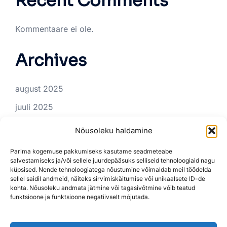
Recent Comments
Kommentaare ei ole.
Archives
august 2025
juuli 2025
juuni 2025
Nõusoleku haldamine
Categories
Parima kogemuse pakkumiseks kasutame seadmeteabe
salvestamiseks ja/või sellele juurdepääsuks selliseid tehnoloogiaid nagu
küpsised. Nende tehnoloogiatega nõustumine võimaldab meil töödelda
sellel saidil andmeid, näiteks sirvimiskäitumise või unikaalsete ID-de
Tünnisauna rent
kohta. Nõusoleku andmata jätmine või tagasivõtmine võib teatud
funktsioone ja funktsioone negatiivselt mõjutada.