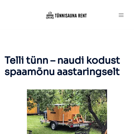
Skip
to
content
Telli tünn – naudi kodust
spaamõnu aastaringselt