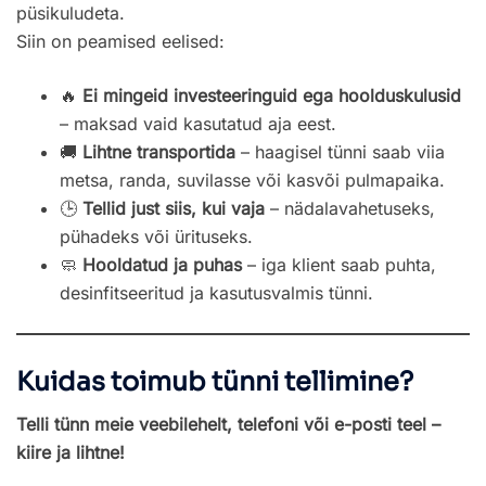
püsikuludeta.
Siin on peamised eelised:
🔥
Ei mingeid investeeringuid ega hoolduskulusid
– maksad vaid kasutatud aja eest.
🚚
Lihtne transportida
– haagisel tünni saab viia
metsa, randa, suvilasse või kasvõi pulmapaika.
🕒
Tellid just siis, kui vaja
– nädalavahetuseks,
pühadeks või ürituseks.
🧼
Hooldatud ja puhas
– iga klient saab puhta,
desinfitseeritud ja kasutusvalmis tünni.
Kuidas toimub tünni tellimine?
Telli tünn meie veebilehelt, telefoni või e-posti teel –
kiire ja lihtne!