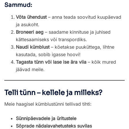
Sammud:
Võta ühendust
– anna teada soovitud kuupäevad
ja asukoht.
Broneeri aeg
– saadame kinnituse ja juhised
kättesaamiseks või transpordiks.
Naudi kümblust
– köetakse puuküttega, lihtne
kasutada, sobib igasse hoovi!
Tagasta tünn või lase ise ära viia
– kõik mured
jäävad meile.
Telli tünn – kellele ja milleks?
Meie haagisel kümblustünni tellivad tihti:
Sünnipäevadele ja üritustele
Sõprade nädalavahetusteks suvilas