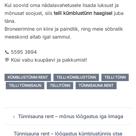
Kui soovid oma nädalavahetusele lisada luksust ja
mõnusat soojust, siis
telli kümblustünn haagisel
juba
täna.
Broneerimine on kiire ja paindlik, ning meie sõbralik
meeskond aitab igal sammul.
📞 5595 3894
💬 Küsi vabu kuupäevi ja pakkumist!
KÜMBLUSTÜNNI RENT
TELLI KÜMBLUSTÜNN
TELLI TÜNN
TELLI TÜNNISAUN
TELLITÜNN
TÜNNISAUNA RENT
Post
Tünnisauna rent – mõnus lõõgastus iga ilmaga
navigation
Tünnisauna rent – lõõgastus kümblustünnis otse