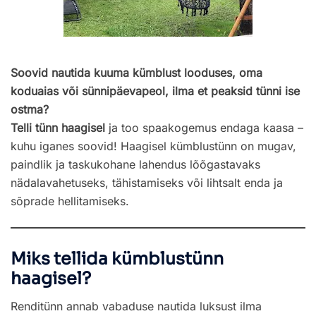
Soovid nautida kuuma kümblust looduses, oma
koduaias või sünnipäevapeol, ilma et peaksid tünni ise
ostma?
Telli tünn haagisel
ja too spaakogemus endaga kaasa –
kuhu iganes soovid! Haagisel kümblustünn on mugav,
paindlik ja taskukohane lahendus lõõgastavaks
nädalavahetuseks, tähistamiseks või lihtsalt enda ja
sõprade hellitamiseks.
Miks tellida kümblustünn
haagisel?
Renditünn annab vabaduse nautida luksust ilma