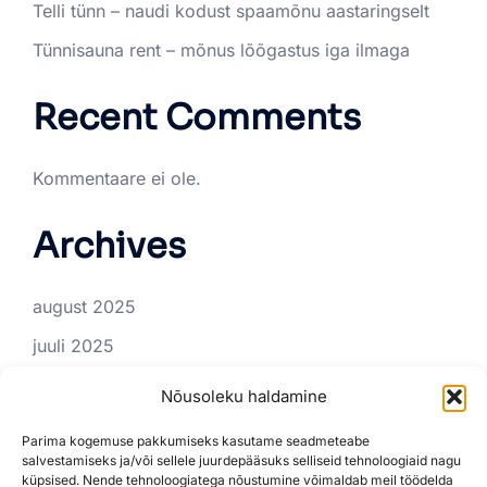
Telli tünn – naudi kodust spaamõnu aastaringselt
Tünnisauna rent – mõnus lõõgastus iga ilmaga
Recent Comments
Kommentaare ei ole.
Archives
august 2025
juuli 2025
juuni 2025
Nõusoleku haldamine
Categories
Parima kogemuse pakkumiseks kasutame seadmeteabe
salvestamiseks ja/või sellele juurdepääsuks selliseid tehnoloogiaid nagu
küpsised. Nende tehnoloogiatega nõustumine võimaldab meil töödelda