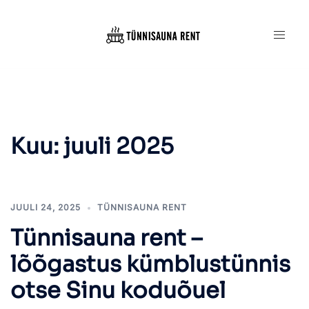
Skip
to
content
Kuu:
juuli 2025
JUULI 24, 2025
TÜNNISAUNA RENT
Tünnisauna rent –
lõõgastus kümblustünnis
otse Sinu koduõuel