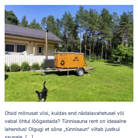
Otsid mõnusat viisi, kuidas end nädalavahetusel või
vabal õhtul lõõgastada? Tünnisauna rent on ideaalne
lahendus! Olgugi et sõna „tünnisaun“ viitab justkui
saunale, […]