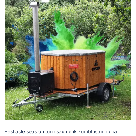
Eestlaste seas on tünnisaun ehk kümblustünn üha