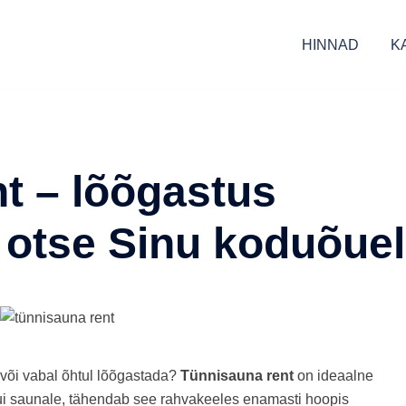
HINNAD
K
t – lõõgastus
 otse Sinu koduõuel
 või vabal õhtul lõõgastada?
Tünnisauna rent
on ideaalne
tkui saunale, tähendab see rahvakeeles enamasti hoopis