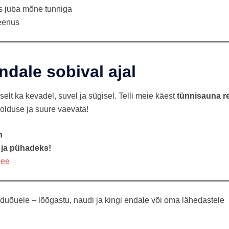
s juba mõne tunniga
eenus
ndale sobival ajal
selt ka kevadel, suvel ja sügisel. Telli meie käest
tünnisauna r
olduse ja suure vaevata!
n
s ja pühadeks!
.ee
oduõuele – lõõgastu, naudi ja kingi endale või oma lähedastele