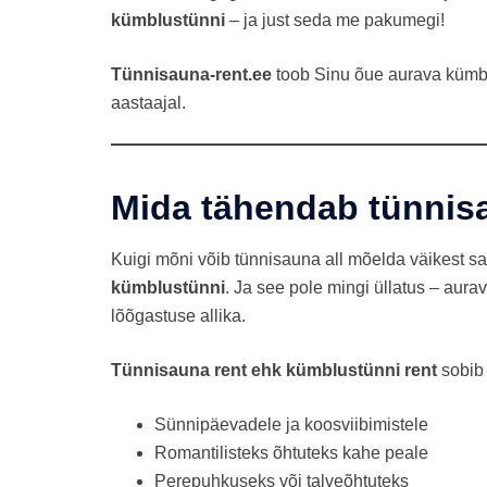
kümblustünni
– ja just seda me pakumegi!
Tünnisauna-rent.ee
toob Sinu õue aurava kümbl
aastaajal.
Mida tähendab tünnis
Kuigi mõni võib tünnisauna all mõelda väikest s
kümblustünni
. Ja see pole mingi üllatus – aura
lõõgastuse allika.
Tünnisauna rent ehk kümblustünni rent
sobib 
Sünnipäevadele ja koosviibimistele
Romantilisteks õhtuteks kahe peale
Perepuhkuseks või talveõhtuteks