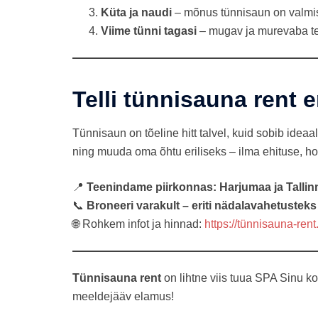
Küta ja naudi
– mõnus tünnisaun on valmi
Viime tünni tagasi
– mugav ja murevaba t
Telli tünnisauna rent e
Tünnisaun on tõeline hitt talvel, kuid sobib ideaal
ning muuda oma õhtu eriliseks – ilma ehituse, ho
📍
Teenindame piirkonnas: Harjumaa ja Tallin
📞
Broneeri varakult – eriti nädalavahetustek
🌐 Rohkem infot ja hinnad:
https://tünnisauna-rent
Tünnisauna rent
on lihtne viis tuua SPA Sinu k
meeldejääv elamus!