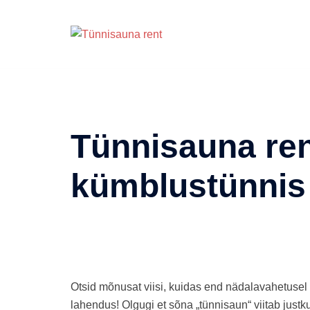
Skip
to
content
Tünnisauna ren
kümblustünnis
Otsid mõnusat viisi, kuidas end nädalavahetusel
lahendus! Olgugi et sõna „tünnisaun“ viitab jus