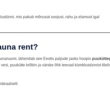
ustünni, mis pakub mõnusat soojust, rahu ja elamust igal
auna rent?
aunaruumi, tähendab see Eestis paljude jaoks hoopis
puukütte
v vesi, puukütte krõbin ja värske õhk teevad kümblustünnist tõel
ideaalselt: