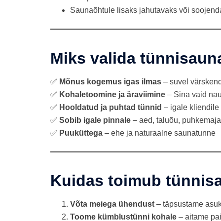
Saunaõhtule lisaks jahutavaks või sooje
Miks valida tünnisaun
✅
Mõnus kogemus igas ilmas
– suvel värskenda
✅
Kohaletoomine ja äraviimine
– Sina vaid nau
✅
Hooldatud ja puhtad tünnid
– igale kliendile
✅
Sobib igale pinnale
– aed, taluõu, puhkemaja
✅
Puuküttega
– ehe ja naturaalne saunatunne
Kuidas toimub tünnis
Võta meiega ühendust
– täpsustame asuk
Toome kümblustünni kohale
– aitame pa