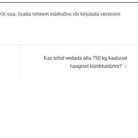
 KKK-osa, lisada rohkem märksõnu või kirjutada versiooni
Kas tohid vedada alla 750 kg kaaluvat
haagisel kümblustünni?