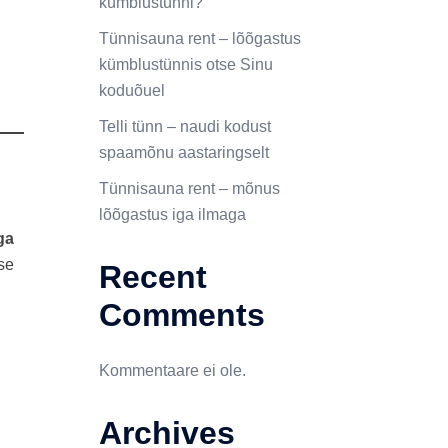
kümblustünni?
Tünnisauna rent – lõõgastus
kümblustünnis otse Sinu
koduõuel
Telli tünn – naudi kodust
spaamõnu aastaringselt
Tünnisauna rent – mõnus
lõõgastus iga ilmaga
ga
ise
Recent
Comments
Kommentaare ei ole.
Archives