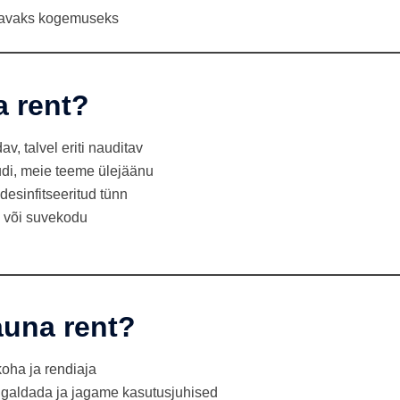
ndavaks kogemuseks
a rent?
v, talvel eriti nauditav
di, meie teeme ülejäänu
 desinfitseeritud tünn
 või suvekodu
auna rent?
oha ja rendiaja
igaldada ja jagame kasutusjuhised