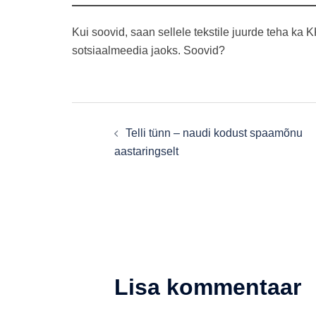
Kui soovid, saan sellele tekstile juurde teha ka
sotsiaalmeedia jaoks. Soovid?
Post
Telli tünn – naudi kodust spaamõnu
navigation
aastaringselt
Lisa kommentaar