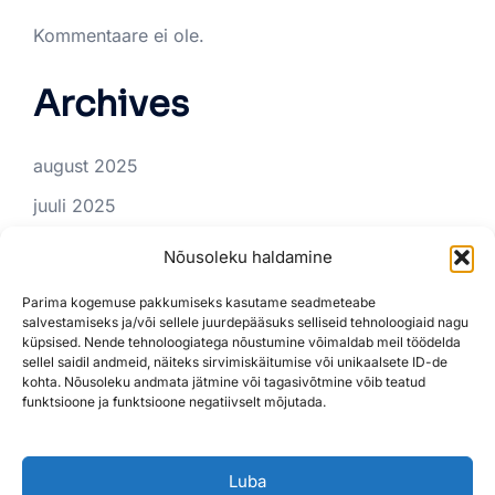
Kommentaare ei ole.
Archives
august 2025
juuli 2025
juuni 2025
Nõusoleku haldamine
Categories
Parima kogemuse pakkumiseks kasutame seadmeteabe
salvestamiseks ja/või sellele juurdepääsuks selliseid tehnoloogiaid nagu
küpsised. Nende tehnoloogiatega nõustumine võimaldab meil töödelda
sellel saidil andmeid, näiteks sirvimiskäitumise või unikaalsete ID-de
Tünnisauna rent
kohta. Nõusoleku andmata jätmine või tagasivõtmine võib teatud
funktsioone ja funktsioone negatiivselt mõjutada.
Luba