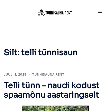
Skip
to
content
Silt:
telli tünnisaun
JUULI 1, 2025
TÜNNISAUNA RENT
Telli tünn – naudi kodust
spaamõnu aastaringselt