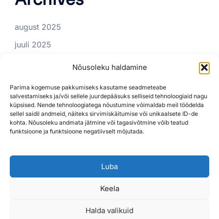
august 2025
juuli 2025
juuni 2025
Nõusoleku haldamine
Categories
Parima kogemuse pakkumiseks kasutame seadmeteabe
salvestamiseks ja/või sellele juurdepääsuks selliseid tehnoloogiaid nagu
küpsised. Nende tehnoloogiatega nõustumine võimaldab meil töödelda
sellel saidil andmeid, näiteks sirvimiskäitumise või unikaalsete ID-de
Tünnisauna rent
kohta. Nõusoleku andmata jätmine või tagasivõtmine võib teatud
funktsioone ja funktsioone negatiivselt mõjutada.
Luba
Keela
Halda valikuid